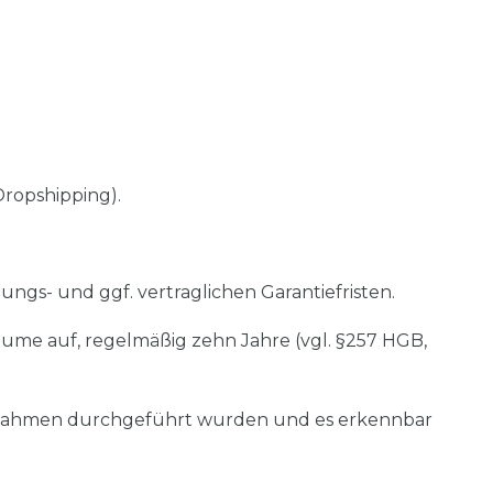
Dropshipping).
ngs- und ggf. vertraglichen Garantiefristen.
äume auf, regelmäßig zehn Jahre (vgl. §257 HGB,
aßnahmen durchgeführt wurden und es erkennbar