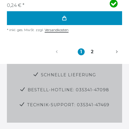
0,24 € *
*
inkl. ges. MwSt.
zzgl.
Versandkosten
1
2
SCHNELLE LIEFERUNG
BESTELL-HOTLINE: 035341-47098
TECHNIK-SUPPORT: 035341-47469