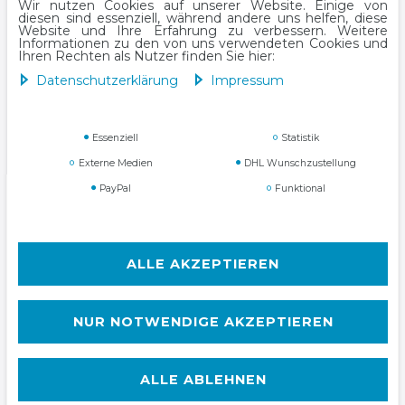
Wir nutzen Cookies auf unserer Website. Einige von
diesen sind essenziell, während andere uns helfen, diese
Website und Ihre Erfahrung zu verbessern. Weitere
Informationen zu den von uns verwendeten Cookies und
Ihren Rechten als Nutzer finden Sie hier:
Daten­schutz­erklärung
Impressum
Essenziell
Statistik
Impressum
Daten­schutz­erklärung
Externe Medien
DHL Wunschzustellung
PayPal
Funktional
ALLE AKZEPTIEREN
AGB
Widerrufs­recht
NUR NOTWENDIGE AKZEPTIEREN
ALLE ABLEHNEN
Kontakt
VERTRAG WIDERRUFEN