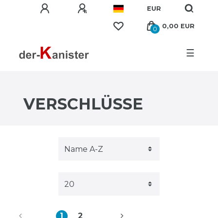
EUR
0,00 EUR
0
☰
VERSCHLÜSSE
1
2