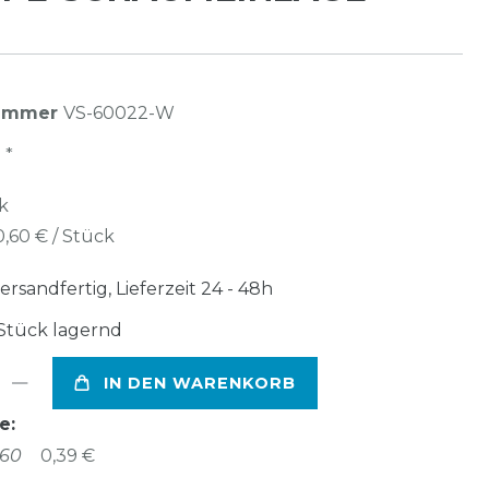
nummer
VS-60022-W
*
R
k
0,60 € / Stück
ersandfertig, Lieferzeit 24 - 48h
Stück lagernd
IN DEN WARENKORB
e:
860
0,39 €