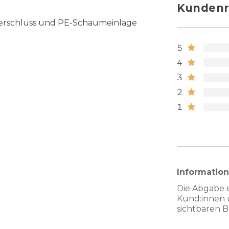
Kundenr
sverschluss und PE-Schaumeinlage
5
4
3
2
1
Informatio
Die Abgabe 
Kund:innen 
sichtbaren 