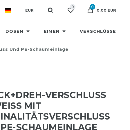
0
0
EUR
0,00 EUR
DOSEN
EIMER
VERSCHLÜSSE
luss Und PE-Schaumeinlage
CK+DREH-VERSCHLUSS
EISS MIT O
NALITÄTSVERSCHLUSS U
PE-SCHAUMEINLAGE