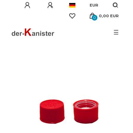
EUR
0,00 EUR
0
☰