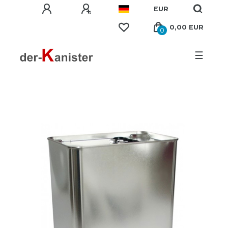
EUR
0,00 EUR
0
☰