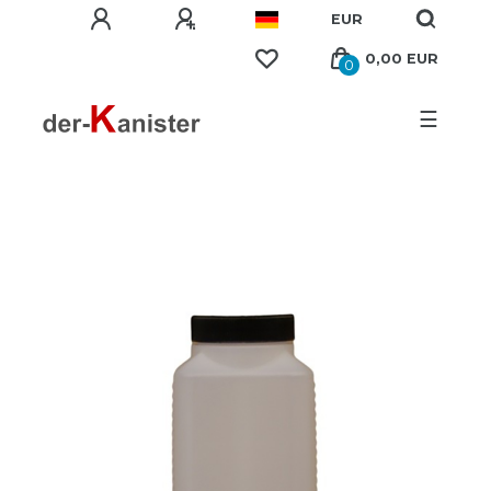
EUR
0,00 EUR
0
☰