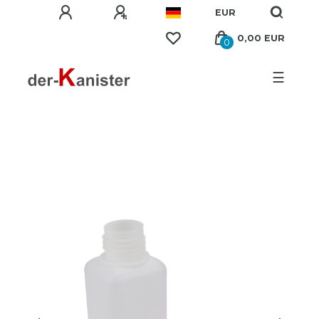
EUR
0,00 EUR
0
☰