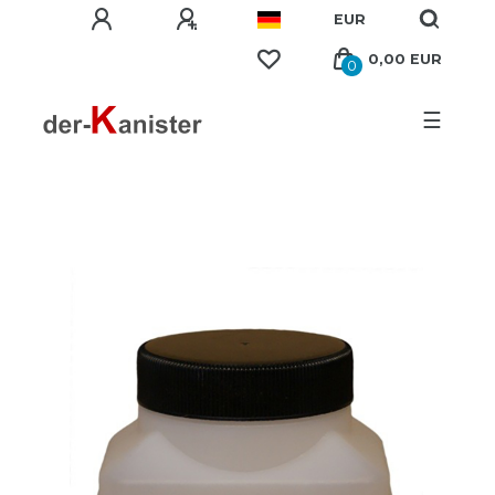
EUR
0,00 EUR
0
☰