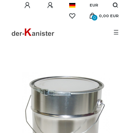
EUR
0,00 EUR
0
☰