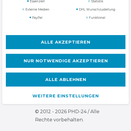
Essenziell
Statistik
Externe Medien
DHL Wunschzustellung
PayPal
Funktional
AGB
Widerrufs­recht
ALLE AKZEPTIEREN
NUR NOTWENDIGE AKZEPTIEREN
Kontakt
VERTRAG WIDERRUFEN
ALLE ABLEHNEN
Alle Preise inkl. ges. MwSt. zzgl.
WEITERE EINSTELLUNGEN
Versandkosten
© 2012 - 2026 PHD-24 / Alle
Rechte vorbehalten.