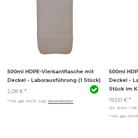
500ml HDPE-Vierkantflasche mit
500ml HDPE
Deckel - Laborausführung (1 Stück)
Deckel - L
Stück im K
2,08 € *
193,51 € *
*
inkl. ges. MwSt.
zzgl.
Versandkosten
124
Stück
| 1,56
*
inkl. ges. MwSt