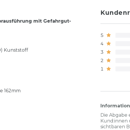
Kundenr
orausführung mit Gefahrgut-
5
4
) Kunststoff
3
2
1
e 162mm
Informatio
Die Abgabe 
Kund:innen 
sichtbaren 