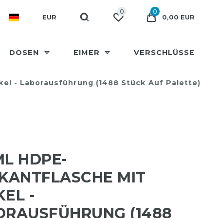
0
0
EUR
0,00 EUR
DOSEN
EIMER
VERSCHLÜSSE
el - Laborausführung (1488 Stück Auf Palette)
ML HDPE-
RKANTFLASCHE MIT
EL -
ORAUSFÜHRUNG (1488