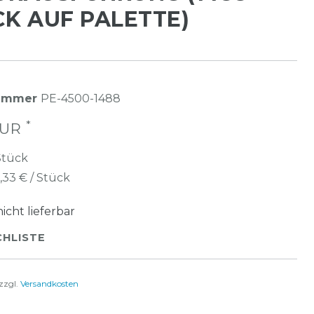
K AUF PALETTE)
nummer
PE-4500-1488
*
 EUR
Stück
1,33 € / Stück
nicht lieferbar
HLISTE
zzgl.
Versandkosten