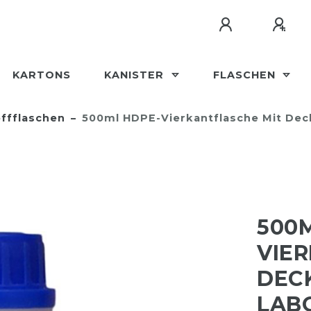
KARTONS
KANISTER
FLASCHEN
ffflaschen
500ml HDPE-Vierkantflasche Mit Deck
500
VIE
DECK
LAB