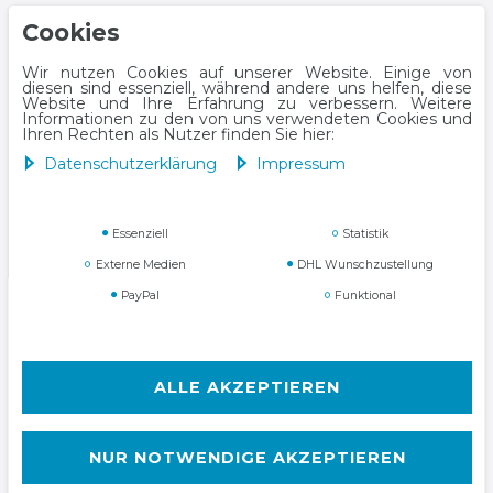
Cookies
Wir nutzen Cookies auf unserer Website. Einige von
diesen sind essenziell, während andere uns helfen, diese
Website und Ihre Erfahrung zu verbessern. Weitere
Impressum
Daten­schutz­erklärung
Informationen zu den von uns verwendeten Cookies und
Ihren Rechten als Nutzer finden Sie hier:
Daten­schutz­erklärung
Impressum
Essenziell
Statistik
AGB
Widerrufs­recht
Externe Medien
DHL Wunschzustellung
PayPal
Funktional
Kontakt
VERTRAG WIDERRUFEN
ALLE AKZEPTIEREN
NUR NOTWENDIGE AKZEPTIEREN