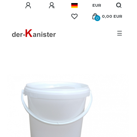
EUR
0,00 EUR
0
☰