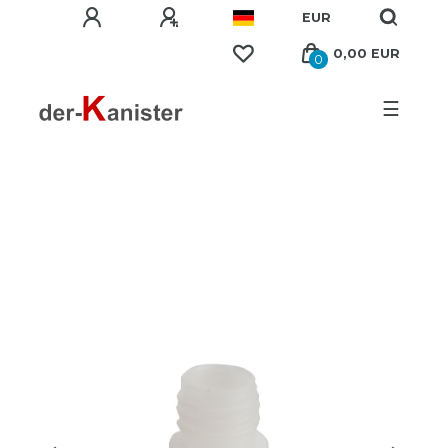
EUR
0,00 EUR
0
☰