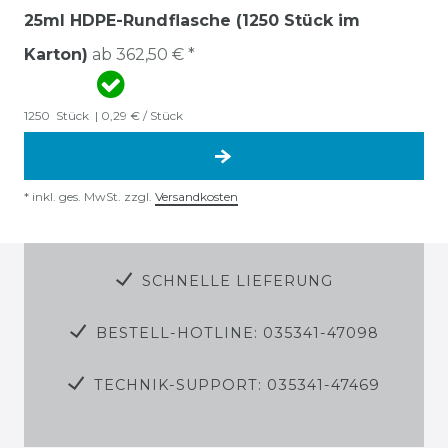
25ml HDPE-Rundflasche (1250 Stück im
Karton)
ab 362,50 € *
1250
Stück
| 0,29 € / Stück
*
inkl. ges. MwSt.
zzgl.
Versandkosten
SCHNELLE LIEFERUNG
BESTELL-HOTLINE: 035341-47098
TECHNIK-SUPPORT: 035341-47469