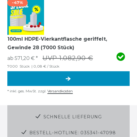
-47%
100ml HDPE-Vierkantflasche geriffelt,
Gewinde 28 (7000 Stück)
UVP 1.082,90 €
ab 571,20 € *
7000
Stück
| 0,08 € / Stück
*
inkl. ges. MwSt.
zzgl.
Versandkosten
SCHNELLE LIEFERUNG
BESTELL-HOTLINE: 035341-47098