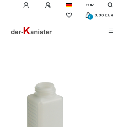
EUR
0,00 EUR
0
☰