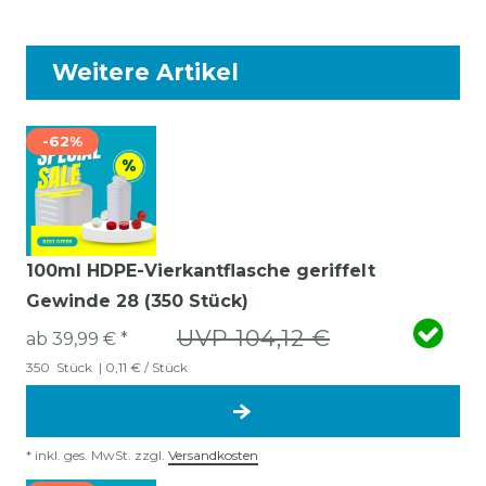
Weitere Artikel
-62%
100ml HDPE-Vierkantflasche geriffelt
Gewinde 28 (350 Stück)
UVP 104,12 €
ab 39,99 € *
350
Stück
| 0,11 € / Stück
*
inkl. ges. MwSt.
zzgl.
Versandkosten