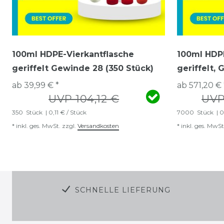
100ml HDPE-Vierkantflasche
100ml HDPE
geriffelt Gewinde 28 (350 Stück)
geriffelt,
ab 39,99 € *
ab 571,20 € 
UVP 104,12 €
UVP
350
Stück
| 0,11 € / Stück
7000
Stück
| 0
*
inkl. ges. MwSt.
zzgl.
Versandkosten
*
inkl. ges. MwSt
SCHNELLE LIEFERUNG