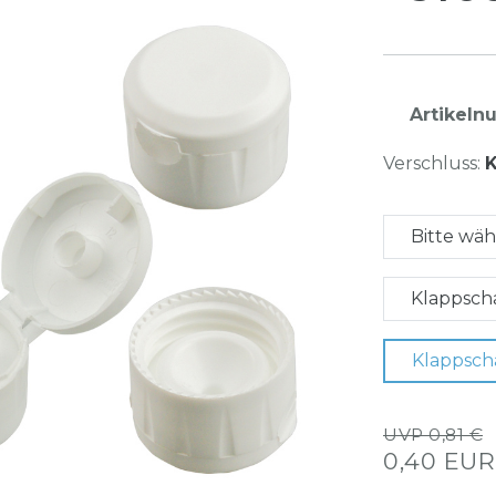
Artikel
Verschluss:
K
Bitte wä
Klappscha
Klappsch
UVP 0,81 €
0,40 EU