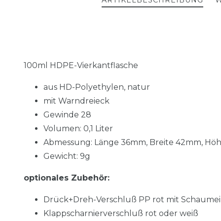
ARTIKELBESCHREIBUNG
W
100ml HDPE-Vierkantflasche
aus HD-Polyethylen, natur
mit Warndreieck
Gewinde 28
Volumen: 0,1 Liter
Abmessung: Länge 36mm, Breite 42mm,
Höh
Gewicht: 9g
optionales Zubehör:
Drück+Dreh-Verschluß PP rot mit Schaumei
Klappscharnierverschluß rot oder weiß