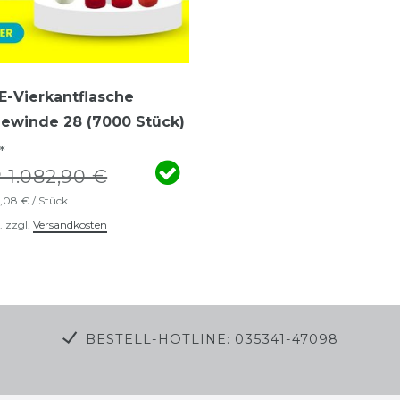
-Vierkantflasche
 Gewinde 28 (7000 Stück)
*
 1.082,90 €
,08 € / Stück
.
zzgl.
Versandkosten
BESTELL-HOTLINE: 035341-47098