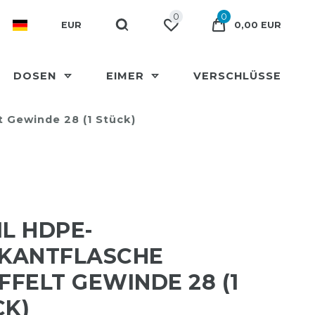
0
0
EUR
0,00 EUR
DOSEN
EIMER
VERSCHLÜSSE
t Gewinde 28 (1 Stück)
L HDPE-
RKANTFLASCHE
FFELT GEWINDE 28 (1
CK)