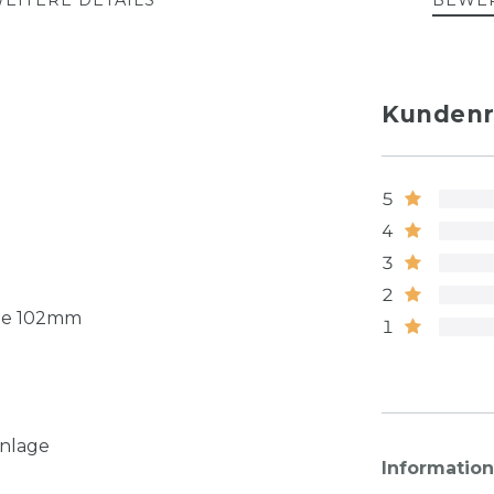
EITERE DETAILS
BEWE
Kundenr
5
4
3
2
e 102mm
1
nlage
Informatio