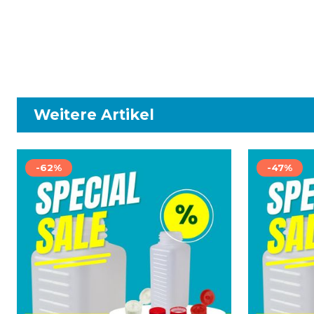
Weitere Artikel
-62%
-47%