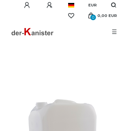
EUR
0,00 EUR
0
☰