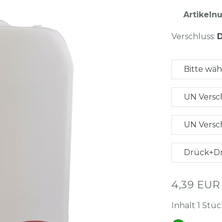
Artikel
Verschluss:
D
Bitte wä
UN Versc
UN Versc
Drück+Dr
4,39 EU
Inhalt
1
Stüc