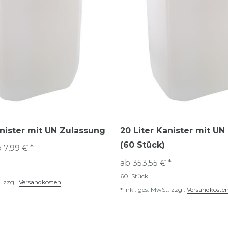
anister mit UN Zulassung
20 Liter Kanister mit U
(60 Stück)
 7,99 € *
ab 353,55 € *
60
Stück
.
zzgl.
Versandkosten
*
inkl. ges. MwSt.
zzgl.
Versandkoste