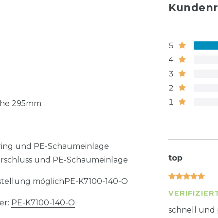
Kundenr
5
4
3
2
1
he 295mm
sring und PE-Schaumeinlage
top
verschluss und PE-Schaumeinlage
stellung möglichPE-K7100-140-O
VERIFIZIER
er:
PE-K7100-140-O
schnell und 