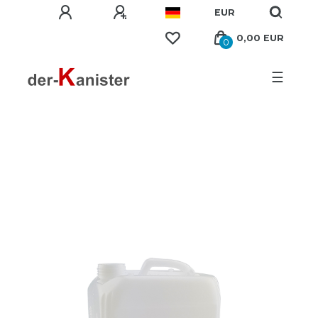
EUR
0,00 EUR
0
☰