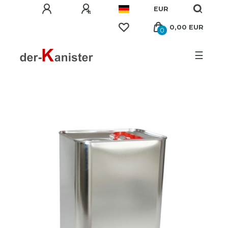
EUR
0,00 EUR
0
☰