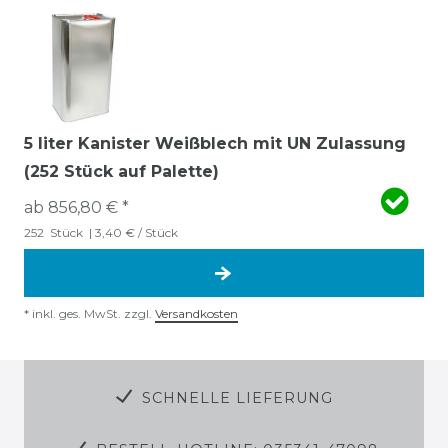
5 liter Kanister Weißblech mit UN Zulassung
(252 Stück auf Palette)
ab 856,80 € *
252
Stück
| 3,40 € / Stück
*
inkl. ges. MwSt.
zzgl.
Versandkosten
SCHNELLE LIEFERUNG