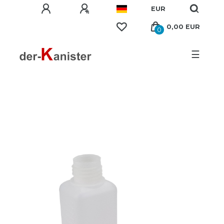
EUR
0,00 EUR
0
☰