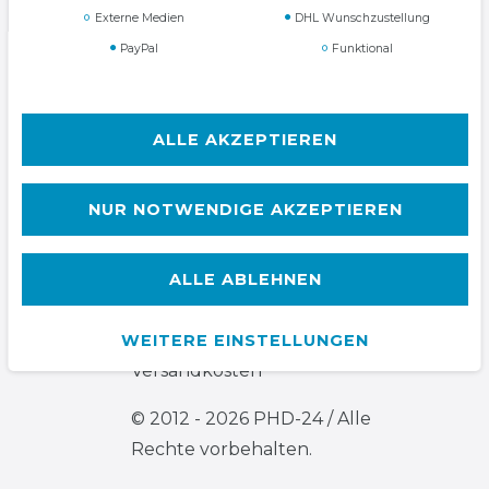
Externe Medien
DHL Wunschzustellung
PayPal
Funktional
AGB
Widerrufs­recht
ALLE AKZEPTIEREN
NUR NOTWENDIGE AKZEPTIEREN
Kontakt
VERTRAG WIDERRUFEN
ALLE ABLEHNEN
Alle Preise inkl. ges. MwSt. zzgl.
WEITERE EINSTELLUNGEN
Versandkosten
© 2012 - 2026 PHD-24 / Alle
Rechte vorbehalten.