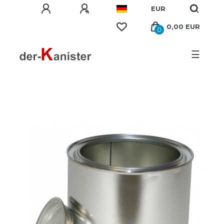
EUR
0,00 EUR
0
☰