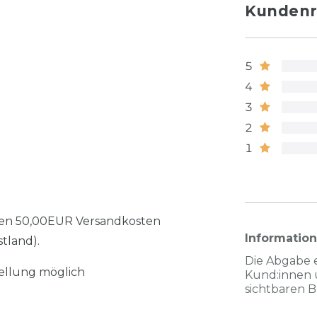
Kundenr
5
4
3
2
1
allen 50,00EUR Versandkosten
Informatio
tland).
Die Abgabe 
tellung möglich
Kund:innen 
sichtbaren 