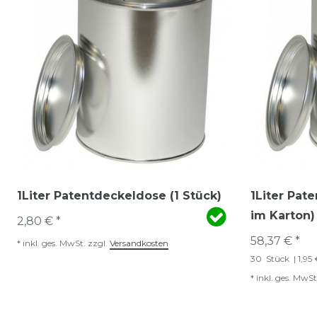
1Liter Patentdeckeldose (1 Stück)
1Liter Pat
im Karton)
2,80 € *
58,37 € *
*
inkl. ges. MwSt.
zzgl.
Versandkosten
30
Stück
| 1,95
*
inkl. ges. MwSt