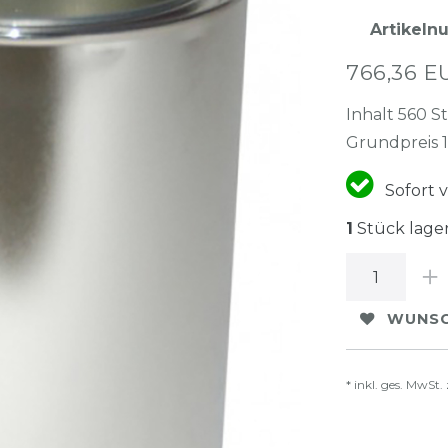
Artikel
766,36 
Inhalt
560
S
Grundpreis
Sofort v
1
Stück lage
WUNSC
* inkl. ges. MwSt. 