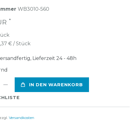
nummer
WB3010-560
*
EUR
tück
1,37 € / Stück
ersandfertig, Lieferzeit 24 - 48h
rnd
IN DEN WARENKORB
HLISTE
zzgl.
Versandkosten