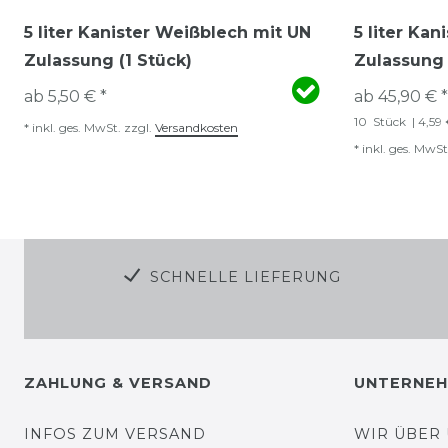
5 liter Kanister Weißblech mit UN
5 liter Ka
Zulassung (1 Stück)
Zulassung 
ab 5,50 € *
ab 45,90 € *
10
Stück
| 4,59 
*
inkl. ges. MwSt.
zzgl.
Versandkosten
*
inkl. ges. MwSt
SCHNELLE LIEFERUNG
ZAHLUNG & VERSAND
UNTERNE
INFOS ZUM VERSAND
WIR ÜBER