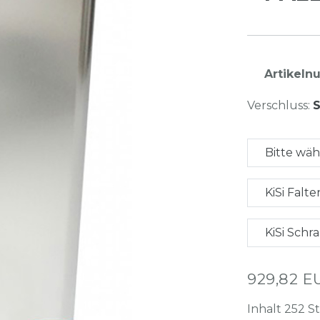
Artikel
Verschluss:
Bitte wä
KiSi Falt
KiSi Sch
929,82 
Inhalt
252
S