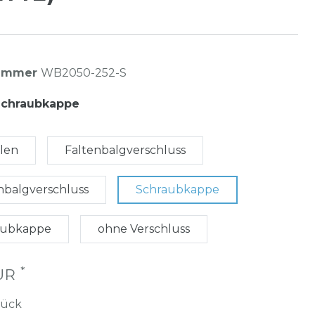
nummer
WB2050-252-S
Schraubkappe
hlen
Faltenbalgverschluss
enbalgverschluss
Schraubkappe
raubkappe
ohne Verschluss
*
EUR
tück