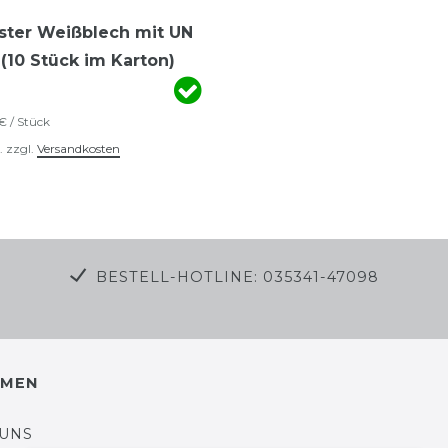
nister Weißblech mit UN
(10 Stück im Karton)
€ / Stück
.
zzgl.
Versandkosten
BESTELL-HOTLINE: 035341-47098
HMEN
 UNS