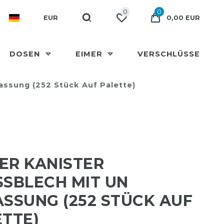
0
0
EUR
0,00 EUR
DOSEN
EIMER
VERSCHLÜSSE
lassung (252 Stück Auf Palette)
TER KANISTER
SBLECH MIT UN Z
SUNG (252 STÜCK AUF P
TTE)