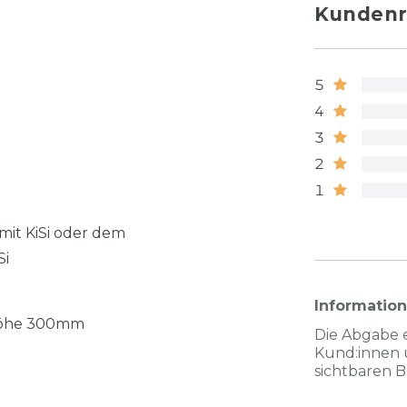
Kundenr
5
4
3
2
1
mit KiSi oder dem
Si
Informatio
öhe 300mm
Die Abgabe 
Kund:innen 
sichtbaren 