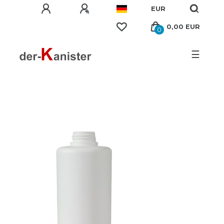
EUR
0,00 EUR
0
☰